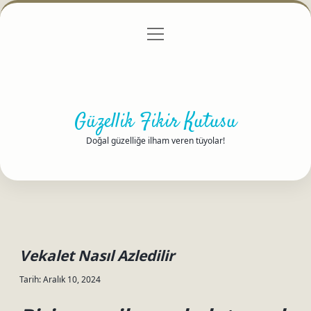
menüyü
Anasayfa
Gizlilik Politikası
Yasal Uyarı
aç
Hakkımızda
Güzellik Fikir Kutusu
Doğal güzelliğe ilham veren tüyolar!
Vekalet Nasıl Azledilir
Tarih: Aralık 10, 2024