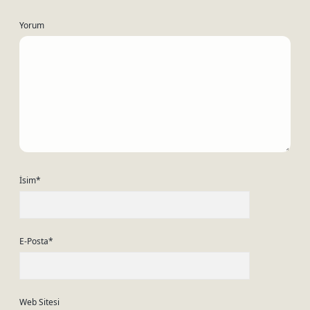
Yorum
İsim*
E-Posta*
Web Sitesi