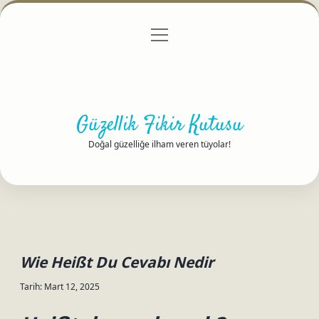
menüyü
Anasayfa
Gizlilik Politikası
Yasal Uyarı
aç
Hakkımızda
Güzellik Fikir Kutusu
Doğal güzelliğe ilham veren tüyolar!
Wie Heißt Du Cevabı Nedir
Tarih: Mart 12, 2025